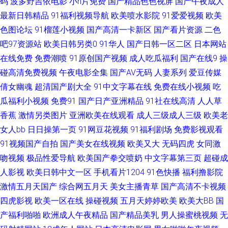
码
波多野吉依电影
小h片免费
国产精品色色视屏
国产午夜成人
最新日韩精品
91福利视频导航
欧美喷水影院
91爱爱视频
欧美
91黑丝美女在线诱惑观看 国产精品色婷婷 婷婷五月亚洲色图 91瑟瑟视频导
色图论坛
91榴莲小视频
国产高清一卡新区
国产看片资源
二色
吧97资源站
欧美日韩另类0
91华人
国产日韩一区二区
日本网站
航 国产精品免费自拍 日韩妞妞黄色网 肏屄自拍 日韩午夜福利 91偷窥视频
在线免费
免费潮喷
91原创国产视频
成人吃瓜福利
国产在线9
操
久久6无码中文 1024学生人妻看片 99久久精品费精 久久精品高潮 先锋影音
碰高清免费视频
午夜电影全集
国产AV无码
人妻系列
爱豆传媒
倩女幽魂
超清国产剧大全
91中文字幕在线
免费在线小视频
吃
资源女人网 avtt变态 俺来也听听婷 国产一区久久 夜夜欢日日干 麻豆九一天
瓜福利小视频
免费91
国产日产亚洲精品
91社在线高清
人人草
香蕉
激情另类图片
亚洲欧美在线观看
成人三级成人三级
欧美老
美 91传媒免费看 91白丝足交 中文字幕人妻精品一区 91免费视频网站 超碰
女人bb
日日操第一页
91网豆花视频
91福利剧场
免费影视观看
91视频国产自拍
国产美女在线视频
欧美又大
无码四虎
女同激
日本片 深爱开心激情日日撸 最新亚洲分区电影更新 91豆花国产熟女 福利网
吻视频
极品性爱导航
欧美国产拳交喷奶
中文字幕第三页
超碰成
人影视
欧美日韩中文一区
手机看片1204
91色快播
福利撸影院
址在线 三级黄色高清在线 91午夜视频 午夜剧场男人天堂 国产精品久久紫色
激情五月天国产
综合网五月天
美女主播青草
国产高清不卡视频
91叉叉叉 俺去也福利 在线国产在线国产 色悠悠伊人网 91桃色 韩美日一区二
四虎影视
欧美一区在线
操碰视频
五月天婷婷欧美
欧美大BB
国
产福利啪啪
欧洲成人午夜精品
国产精品美乳
男人操蜜桃视频
无
区 一区不卡在线 国产91传媒 福利视频三分钟 自拍色图自拍 国产传媒视频在