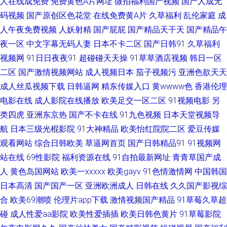
人在线成免费
免费黄色A片网址
微拍福利国产视频
国产人成无
码视频
国产原创区色花堂
在线免费黄A片
久草福利
乱伦家庭
成
韩熟妇专区 人妻国产一卡二卡三卡 国产麻豆加勒 伊人大香蕉99 91新片 国产
人午夜免费视频
人妖射精
国产屁屁
国产精品天干天
国产精品午
夜一区
中文字幕无码人妻
日本不卡二区
国产日韩91
久草福利
人妻网站 无码微视频 91论坛视频 福利一区二区导航在线 青娱乐操碰 91换妻
视频网
91日日夜夜91
超碰碰天天操
91草草酒店视频
韩日一区
成人是频线观 男人天堂亚洲手机版 性爱网男人的天堂 老湿机69副利区 先锋
二区
国产激情视频网站
成人视频日本
茄子视频污
亚洲色欲天天
成人丝瓜视频下载
日韩逼网
精东传媒入口
黄wwww色
香港伦理
影音av成人网站 91色城 传媒导航在线 久久伊人青青草原AV 亚州九十一区
电影在线
成人影院在线播放
欧美足交一区二区
91视频电影
另
类四虎
亚洲东京热
国产不卡在线
91九色视频
日本天堂视频导
91喷水后入 大香蕉伊人在线99 男女H网 在线看男人懂的久操 A片探花 久草
航
日本三级光棍影院
91大神精品
欧美怡红院院二区
爱豆传媒
观看网站
综合日韩欧美
草逼网首页
国产日韩精品91
91视频网
精品福利视频 先锋影院日韩精品av 91综合视频在线观看 久久蜜桃网 亚洲国
站在线
69性影院
福利资源在线
91自拍最新网址
青青草国产成
产黄 91色伦 国产综合日韩 影音先锋在线观看麻豆 肏屄视频在线观看 青娱乐
人
黄色岛国网站
欧美一xxxxx
欧美gayv
91色情激情网
中国韩国
日本高清
国产国产一区
亚洲欧洲成人
日韩在线
久久国产影视综
福利导航 99在线视频精品 久久婷婷美女一区 亚洲视频123 91社区色色网 福
合
欧美69潮喷
伦理片app下载
激情视频国产精品
91草莓久草超
碰
成人性爱aa影院
欧美性爱插插
欧美日韩色黄片
91草莓影院
利视频导航我99 午夜导航5 91网页版色色 狠狠操网址 婷婷五月深爱网 成人