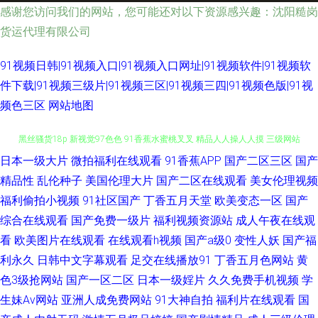
感谢您访问我们的网站，您可能还对以下资源感兴趣：沈阳糙岗
货运代理有限公司
91视频日韩|91视频入口|91视频入口网址|91视频软件|91视频软
件下载|91视频三级片|91视频三区|91视频三四|91视频色版|91视
频色三区
网站地图
日本一级大片
微拍福利在线观看
91香蕉APP
国产二区三区
国产
91av视频在线导航 福利精品国产精品 91视频网址 豆花黑料看片跳转 老熟妇
精品性
乱伦种子
美国伦理大片
国产二区在线观看
美女伦理视频
福利偷拍小视频
91社区国产
丁香五月天堂
欧美变态一区
国产
黑丝骚货18p 新视觉97色色 91香蕉水蜜桃叉叉 精品人人操人人摸 三级网站
综合在线观看
国产免费一级片
福利视频资源站
成人午夜在线观
在线 91探花网址在线 色悠悠手机综合 国产32页 日本国产欧美亚洲 91豆花
看
欧美图片在线观看
在线观看h视频
国产a级0
变性人妖
国产福
利永久
日韩中文字幕观看
足交在线播放91
丁香五月色网站
黄
姐姐网站 成人深夜福利18 蜜臀av勉费论理 亚洲一二区人妻 91色网站 草艹
色3级抢网站
国产一区二区
日本一级婬片
久久免费手机视频
学
生妹Av网站
亚洲人成免费网站
91大神自拍
福利片在线观看
国
91 久久99热网 婷婷六月se 91黄色片 国产av人人射 日韩情爱影院 91传播媒