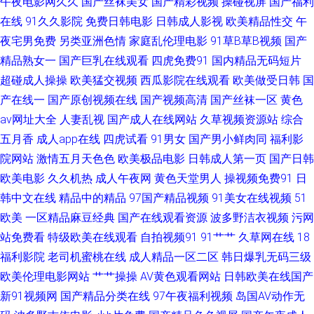
午夜电影网久久
国产丝袜美女
国产精彩视频
操碰视屏
国产福利
在线
91久久影院
免费日韩电影
日韩成人影视
欧美精品性交
午
AV免费 欧美综合在线黄 91re伊人 92视频国产 九色国产白浆91 91v精品久 不
夜宅男免费
另类亚洲色情
家庭乱伦理电影
91草B草B视频
国产
精品熟女一
国产巨乳在线观看
四虎免费91
国内精品无码短片
卡视频一下 男人手机ab天堂 亚洲黄色网络 91日韩区 久久一区丝袜 影音先锋
超碰成人操操
欧美猛交视频
西瓜影院在线观看
欧美做受日韩
国
无码成人 91在线免费观看网页 老湿在线视频 影音先锋中文字幕18 www91
产在线一
国产原创视频在线
国产视频高清
国产丝袜一区
黄色
av网址大全
人妻乱视
国产成人在线网站
久草视频资源站
综合
蝌蚪自拍 美日韩精品卡久久 亚洲国产欧美在线另类 久久成人网站 青青草麻
五月香
成人app在线
四虎试看
91男女
国产男小鲜肉同
福利影
院网站
激情五月天色色
欧美极品电影
日韩成人第一页
国产日韩
豆九色视频 豆花视频在线观看 国产合集1024 亚洲老色熟女 91最新网址大全
欧美电影
久久机热
成人午夜网
黄色天堂男人
操视频免费91
日
韩中文在线
精品中的精品
97国产精品视频
91美女在线视频
51
欧美极品另类 91线上视频免费看 麻豆精品无码 一本色道久综合在线 大香蕉
欧美
一区精品麻豆经典
国产在线观看资源
波多野洁衣视频
污网
站免费看
特级欧美在线观看
自拍视频91
91艹艹
久草网在线
18
9999 爱豆传媒熊猫成人 91视频在线观看高清 国产综合艹屄片 瑟瑟网站 99
福利影院
老司机蜜桃在线
成人精品一区二区
韩日爆乳无码三级
热色超碰 日本小视免费 91免费视频网站 九色PORNY95 五月婷婷六月花 91
欧美伦理电影网站
艹艹操操
AV黄色观看网站
日韩欧美在线国产
新91视频网
国产精品分类在线
97午夜福利视频
岛国AV动作无
视频福利网 精品福利视频92 亚洲久草网 91亚洲精品婷婷在线 欧美姓爱综合