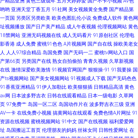
产精品亚洲
黄色三级成年
五月天婷婷爱
国产不卡小视频
AV色
哟哟
亚洲天堂丁香五月
91社网
美女视频黄全免费
国产精品第
一页国
另类区另类欧美
欧美色图乱伦小说
免费成人软件
黄色网
址视频播放
国产日产美产精品
成人午夜视频
伦理视频网站
黄色
18禁网站
亚洲无码视频在线
成人无码看片
91原创社区
伦理电
影香港
成人免费
蜜桃91色色
A片视频网
国产自在线
操欧美老女
人
人人97综合精品
岛国免费
国产无码一二
蜜桃tv网站入口
国
产第66页
另类国产在线
熟女自拍偷拍
青青久视频
久草新视频
在线
激情深爱欧美激情
91视频官网国产
狠狠操-91
91我要操
国
产ts视频网站
国产美女视频网站
91视频成人下载
国产无码色色
91香蕉亚洲精品
91伊人加勒比
欧美狠狠插
日韩精品高清
黄色
av网
日本波多野吉衣
日韩在线观看精品
日本一级电影
久草网
页
97免费艹
岛国一区二区
岛国动作片在
波多野吉衣三级
亚洲
AV一卡
在线免费小视频
搞黄网站在线观看
免费色情A片网扯
91
资源在线视频
蜜桃视频网站
91中文
国产在线视频
福利爱爱网
址
岛国搬运工首页
伦理朋友的妈妈
丝袜女同
日韩性爱网址
在