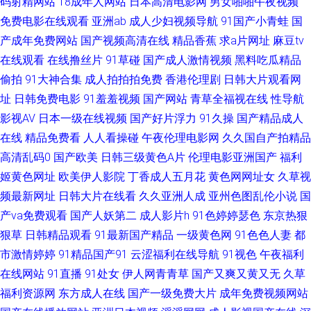
码射精网站
18成年人网站
日本高清电影网
男女啪啪午夜视频
免费电影在线观看
亚洲ab
成人少妇视频导航
91国产小青蛙
国
线看 伊人网管网 久草福利资源 91香蕉黄 久草老司机 亚洲av先锋资源 91在
产成年免费网站
国产视频高清在线
精品香蕉
求a片网址
麻豆tv
在线观看
在线撸丝片
91草碰
国产成人激情视频
黑料吃瓜精品
线视频免费播放 男人的天堂综合网z 97久久在线 青草91在线视频 91免费看
偷拍
91大神合集
成人拍拍拍免费
香港伦理剧
日韩大片观看网
址
日韩免费电影
91羞羞视频
国产网站
青草全福视在线
性导航
片白丝 黑丝美女足交 婷婷深爱五月激情 91无码精品入口竹菊 久久蜜桃麻豆
影视AV
日本一级在线视频
国产好片浮力
91久操
国产精品成人
伊人青久久 91播放 久久二区福利 91超碰综合 丁香婷婷乱鲁 日韩精品玖玖玖
在线
精品免费看
人人看操碰
午夜伦理电影网
久久国自产拍精品
高清乱码0
国产欧美
日韩三级黄色A片
伦理电影亚洲国产
福利
91蜜桃成人网 国产午夜福利一区在线 午夜成人直播午夜 久草论坛 91黄色91
姬黄色网址
欧美伊人影院
丁香成人五月花
黄色网网址女
久草视
频最新网址
日韩大片在线看
久久亚洲人成
亚州色图乱伦小说
国
刺激 毛片搬运工 91n女在线 大香蕉A 五月天成人电影导航 92精品福利 免费
产va免费观看
国产人妖第二
成人影片h
91色婷婷瑟色
东京热狠
狠草
日韩精品观看
91最新国产精品
一级黄色网
91色色人妻
都
观看成人18 91TS在线 丁香五月涩五月 伊人涩大香蕉 黄色网入口站网址 伊
市激情婷婷
91精品国产91
云涩福利在线导航
91视色
午夜福利
人久久五月 国产人妻精品在线 婷婷精品久久 操人妖屁眼 日韩精彩视频 91蝌
在线网站
91直播
91处女
伊人网青青草
国产又爽又黄又无
久草
福利资源网
东方成人在线
国产一级免费大片
成年免费视频网站
蚪网站 海角aa片 国产a国产片 亚洲无码五月丁香 国产av网站 青娱乐婷婷五