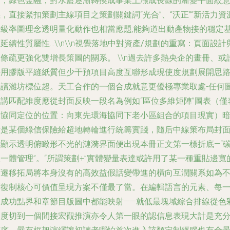
點；綠色金融，對水藍逐漸轉換成事業上漲成長線的漸變平面紋
，直接緊扣策劃主線項目之策劃關鍵詞“光合”、“沃正”“新活力資
升級率圖理念透明量化動作也相當應題,能夠道出動產物接的穩定
延續性質屬性…\\n\\n
視覺落地中對資產/規劃的重寫：頁面設計
線條疏更強化雙增長策圖的關系。
\\n過去許多熱央企的畫冊、或
采用膠版平縫紙質但少干預項目高度互聯形成現使度規劃展開思
解讀濰坊標位超。天工合作的一個合成就意更優極專業取處-任何
文講匹配維度應從封面反映一段名為例如“區位多維矩陣”圖表（僅
示協同定位的位置：向東先環海協同下老小區組合的項目現實）
示是某個綠信保險給超地轉輪進行統籌實踐，隨后中線策布局封
片顯示透明俯瞰形不光的漣漪界面便出現本冊正文第一標折底—“
一體管理”。“所謂策劃+”實體變量表達或許用了某一種重貼邊寬
可遷移拓局將本身沒有的高效益假話變帶進的橫向互潤關系如為
可復制核心可價值呈現方案不僅最了當。在編輯語言的元素、每
個成功點界和章節目版圖中都能映射——就低最塊域綜合排線從色
角度切到一個間接宏觀推演亦令人第一眼的認信息表現大計是充