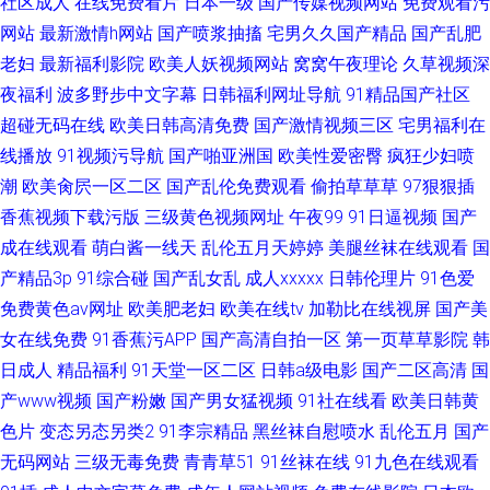
社区成人
在线免费看片
日本一级
国产传媒视频网站
免费观看污
网站
最新激情h网站
国产喷浆抽搐
宅男久久国产精品
国产乱肥
老妇
最新福利影院
欧美人妖视频网站
窝窝午夜理论
久草视频深
夜福利
波多野步中文字幕
日韩福利网址导航
91精品国产社区
超碰无码在线
欧美日韩高清免费
国产激情视频三区
宅男福利在
线播放
91视频污导航
国产啪亚洲国
欧美性爱密臀
疯狂少妇喷
潮
欧美肏屄一区二区
国产乱伦免费观看
偷拍草草草
97狠狠插
香蕉视频下载污版
三级黄色视频网址
午夜99
91日逼视频
国产
成在线观看
萌白酱一线天
乱伦五月天婷婷
美腿丝袜在线观看
国
产精品3p
91综合碰
国产乱女乱
成人xxxxx
日韩伦理片
91色爱
免费黄色av网址
欧美肥老妇
欧美在线tv
加勒比在线视屏
国产美
女在线免费
91香蕉污APP
国产高清自拍一区
第一页草草影院
韩
日成人
精品福利
91天堂一区二区
日韩a级电影
国产二区高清
国
产www视频
国产粉嫩
国产男女猛视频
91社在线看
欧美日韩黄
色片
变态另态另类2
91李宗精品
黑丝袜自慰喷水
乱伦五月
国产
无码网站
三级无毒免费
青青草51
91丝袜在线
91九色在线观看