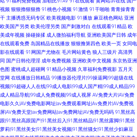
站
91福利免费视频
加勒比91AV
91在线观看
黄网站av在线
国产
视频
狠狠擼狠狠擼
91桃色小视频
91激情
91干啪啪
青青操青青
干
主播诱惑无码专区
欧美视频电影
91播放
麻豆桃色网站
亚洲
欧美国产另类
欧美伦理另类
国产刺激对白
在线观看91精品
欧
美成年视频
操碰操揉
成人微拍福利导航
亚洲欧美国产日韩
成年
在线观看免费
岛国精品在线播放
狠狠撸第四色
欧美一页
女同电
影在线观看
91网国产尤物在
毛片网站黄色
狼人三级片
高清男
同
国产日韩伦理淫
成年免费视频
亚洲欧美中文视频
东京热亚洲
色图
蜜桃成人超碰网
91精品小视频
久草福利免费视影
五月天
堂网
在线播放日韩精品
99播放器伦理片|99操逼网|99超级在线
视频|99超碰人人在线|99成人电影|99成人国产精|99成人精品|99
成人精品导航|99成人免费视频|99成人视屏
AV免费大片|AV免费
电影久久|AV免费电影网址|av免费观看网址|Av免费片|AV免费视
屏|AV免费天堂|av免费网站|av免费网址|AV免费无吗码
91黑丝高
跟|91黑丝高跟国产|91黑丝后入|91黑丝精品|91黑丝露脚|91黑丝
萝莉|91黑丝美女|91黑丝美女视频|91黑丝骚女|91黑丝少妇麻豆