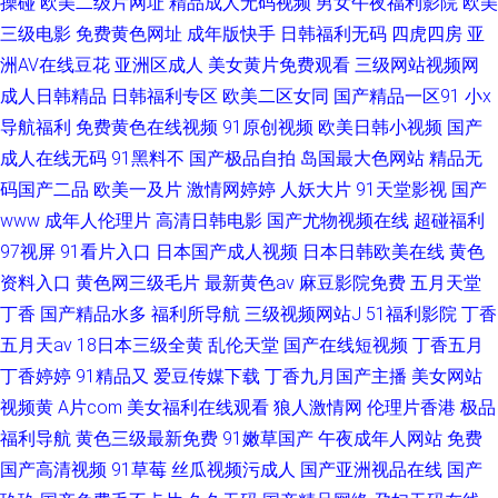
操碰
欧美二级片网址
精品成人无码视频
男女午夜福利影院
欧美
三级电影
免费黄色网址
成年版快手
日韩福利无码
四虎四房
亚
洲AV在线豆花
亚洲区成人
美女黄片免费观看
三级网站视频网
成人日韩精品
日韩福利专区
欧美二区女同
国产精品一区91
小x
导航福利
免费黄色在线视频
91原创视频
欧美日韩小视频
国产
成人在线无码
91黑料不
国产极品自拍
岛国最大色网站
精品无
码国产二品
欧美一及片
激情网婷婷
人妖大片
91天堂影视
国产
www
成年人伦理片
高清日韩电影
国产尤物视频在线
超碰福利
97视屏
91看片入口
日本国产成人视频
日本日韩欧美在线
黄色
资料入口
黄色网三级毛片
最新黄色av
麻豆影院免费
五月天堂
丁香
国产精品水多
福利所导航
三级视频网站J
51福利影院
丁香
五月天av
18日本三级全黄
乱伦天堂
国产在线短视频
丁香五月
丁香婷婷
91精品又
爱豆传媒下载
丁香九月国产主播
美女网站
视频黄
A片com
美女福利在线观看
狼人激情网
伦理片香港
极品
福利导航
黄色三级最新免费
91嫩草国产
午夜成年人网站
免费
国产高清视频
91草莓
丝瓜视频污成人
国产亚洲视品在线
国产