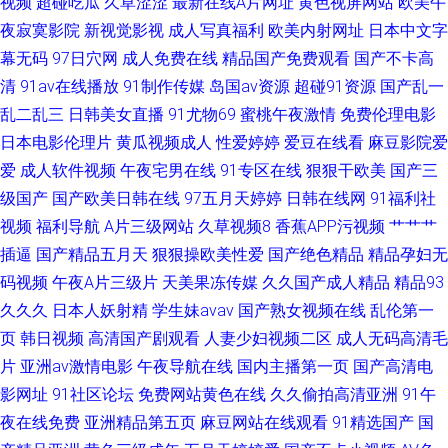
视频
超碰吃瓜
久草涩涩
最新在线A片网址
黄色视屏网站
欧美午
夜寂寞影院
新视觉影视
成人写真福利
欧美内射网址
日本中文字
娘丝袜足交故事 91另类精品日韩欧美 久久黄色天堂网 91TV国产成人福利 久
幕无码
97日穴网
成人免费在线
精品国产免费观看
国产不卡高
清
91av在线播放
91制作传媒
岛国av资源
超碰91资源
国产乱一
久亚洲熟妇中文字幕 久久豆花 91豆花10 老司机福利精品 91拍黄 美日综合
乱二乱三
日韩美女直播
91尤物69
蜜桃午夜激情
免费伦理电影
日本电影伦理片
黄瓜视频成人
性爱婷婷
爱豆在线看
麻豆影院爱
网 91含羞草 精品一二三四匹 91爱爱片 国产精品一区在线懂色 亚洲色情天堂
爱
成人软件视频
午夜宅男在线
91专区在线
狠狠干欧美
国产三
大香蕉福利院
级国产
国产欧美日韩在线
97五月天婷婷
日韩在线网
91福利社
视频
福利导航
A片三级网站
久草视频8
香蕉APP污视频
艹艹艹
插逼
国产精品五月天
狠狠操欧美性爱
国产绝色精品
精品孕妇无
码视频
午夜A片三级片
天美果冻传媒
久久国产成人精品
精品93
久久久
日本人妖射精
学生妹avav
国产熟女视频在线
乱伦第一
页
韩日视频
高清国产剧观看
人妻少妇视频二区
成人无码高清毛
片
亚洲av激情电影
午夜导航在线
国内主播第一页
国产高清电
影网址
91社区论坛
免费网站黄色在线
久久偷拍高清亚洲
91午
夜在线免费
亚洲精品第五页
麻豆网站在线观看
91精选国产
国