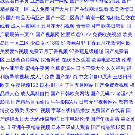
线观看日本黄
亚洲国产第一网站
国产99不卡
66精品视频
国产
精品探花一区
成人免费国产大片
国产在线网址观看
欧美激情日
韩
国产精品无码亚洲
国产一区二区黄片
喷潮一区
福利姬足交在
线看
成人午夜网址
五月花无码视频
青青草国产
欧美日韩乱
国
产屁屁第一页
91国产视频网
性爱草逼91AV
免费欧美视频
欧美
岛国一区二区
少妇喷水18禁
51漫画APP
丁香五月花激情网
欧
美爱爱tv视频
免费五月丁香视频
97香蕉超级碰碰
国产免费看二
区
三级黄色片网站
综合网黄
在线播放观看
欧美电影在线
伦理
片在哪里看
蜜桃午夜网
久草资源在
日本三级大全
久久福利
福
利所导航视频
成人片免费
国产第9页
中文字幕bt原声
三级日韩
欧美
午夜视频123
日本推理片
丁香五月网站
国产免费看视频
极
品成人色
成人黑料自拍
国产日韩欧美网站
国产无码av
老湿A片
影院
国产精品自拍偷拍
牛牛影院A片
日韩无码视频网站
都市激
情变态另类
男女91视频
字幕在线精品播放
免费国产在线看
国
产婷婷五月天
无码传媒导航
日本电影伦理
国产午夜高清
美女黄
色18
亚洲午夜精品视频
日本三级成人观看
国产精品第12页
日