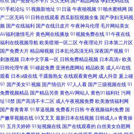
玖玖
国产免费毛不卡片
久久无码
国产精品网络
孕妇无码在线
91手机论坛
91视频新地址
91日逼
午夜啪视频
91啪水蜜桃网
国
产二区无码
91日韩在线观看
西瓜影院视频全集
国产孕妇无码视
频
国产在线福利
国产在线日皮片
午夜神马伦理
毛片网站美女
AV福利激情毛片
黄色网在线播放
91视频免费在线
91午夜在线
福利在线视频导航
欧美喷潮一区二区
午夜理论片
日本第二片区
国产免费大片
精品呦视频
日本乱伦高清无码
深夜国产视频
91
刺激视频
日本中文字幕一区
日韩免费精品视频
日本高清v
欧美
日韩伦理午夜
91碰超免费
亚洲色图网站
精品欧美
成人AV在线
观看
日本a级在线
干露脸熟女
在线观看黄色网
成人抖音
爰上碰
91
国产美女91视频
国产情侣片
97人人看
国产三级视频在线
91
免费视频精品
国产精品另类
黄色AV网站人
黄色91福利社
污网
址18禁
国产高清不卡二区
成人午夜视频免费
欧美激情福利网
国产青青青草
91草逼视频
免费看片日韩
午夜视频福利免费
国
产嫩草视频在线
69叉叉叉
最新日本在线视频
日韩成人a
青青操
91
五月天婷婷
91短视频在线
国产在线观看的
白丝美女自慰网