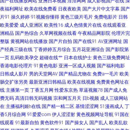
国产在线播放网站
亚洲日本视频
淫淫网网
成人影视国产在线
深
夜福利网址
欧美在线免费看
日夜夜欧美
国产大片中文字幕
国产
月天亚洲 俺来也123 人人妻人人妻人人草 91老熟女露脸精品 海角社区福利
片91
操久婷婷
91视频你懂得
黄色三级片毛片
免费电影片
日韩
欧美爱爱
成人亚洲区
欧美性16
成人色情黄片在线
在线观看亚
专区 黑丝袜AV影院 91操人视频 极品影视一区二区三区 91国摸 国产天堂网
洲精品
国产热综合
久草网视频在线看
午夜精品网影院
伦理片完
整版
黄视网站在线播放
国产片自拍
国产在线91
AV亚洲网址
国
1024伦理影院 传媒视频免费在线看 手机福利刺激伦理片 91网站传媒Tv 91
产经典三级在线
丁香婷婷五月综合
五月花亚洲综合
国产影院第
精品老司机 美欧国伦理片14 91色色福利视频 久久女人淫 91九色TS丰满人妖
一页
乱码欧美孕交
超碰在线艹
日本在线护士
黄色三级免费网址
香港电影伦理片
91黄色电影
亚洲一区成人视频
国产福利电影
极品美女内射 影音先锋午夜伦理 无码中文字幕乱 久久大黄视频网站 91视频
日韩成人影片
男的天堂网AV
国产精品尤物在
免费a一毛片
欧美
肠交扩张另类
最新亚洲日韩精品
欧美在线视频
免费黄色网址在
在线看 免费黄色三级片 日韩精品国产乱码久 91黄现看极品黑丝 日韩成人色
线
主播第一页
丁香五月网
性爱东京热
草逼视频78
国产成人免
费无码
高清日韩无码视频
宗和网五月天
日b视频
成人三级网站
网 97欧美浮力 欧美日韩色网站 福利影院你懂的 91A成人色网 国产ts在线观
在
主播福利姬h在线
国产精一精二区
基情涩涩网
51漫画成人
丁
香5月综合网
91爱爱com
伊人涩涩射
黄色视频网址导航
91国在
看 少妇熟女一区二区 国产avv福利播放 欧美欧美人妖 91看片成人版免费看
线观看
91最新自拍
黄色软件91
国产操女人
国产乱人
欧美乱欲
久久一本 91精品妇丝袜 韩国女主播秋霞 一区一去一区一级 豆花视频在线 伪