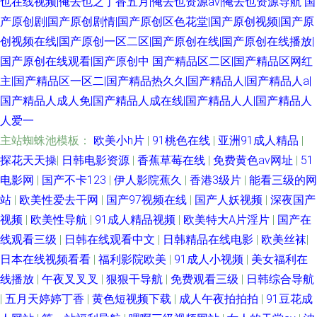
也在线视频|俺去也之丁香五月|俺去也资源av|俺去也资源导航
国
产原创剧|国产原创剧情|国产原创区色花堂|国产原创视频|国产原
创视频在线|国产原创一区二区|国产原创在线|国产原创在线播放|
国产原创在线观看|国产原创中
国产精品区二区|国产精品区网红
主|国产精品区一区二|国产精品热久久|国产精品人|国产精品人a|
国产精品人成人免|国产精品人成在线|国产精品人人|国产精品人
人爱一
主站蜘蛛池模板：
欧美小h片
|
91桃色在线
|
亚洲91成人精品
|
探花天天操
|
日韩电影资源
|
香蕉草莓在线
|
免费黄色av网址
|
51
电影网
|
国产不卡123
|
伊人影院蕉久
|
香港3级片
|
能看三级的网
站
|
欧美性爱去干网
|
国产97视频在线
|
国产人妖视频
|
深夜国产
视频
|
欧美性导航
|
91成人精品视频
|
欧美特大A片淫片
|
国产在
线观看三级
|
日韩在线观看中文
|
日韩精品在线电影
|
欧美丝袜
|
日本在线视频看看
|
福利影院欧美
|
91成人小视频
|
美女福利在
线播放
|
午夜叉叉叉
|
狠狠干导航
|
免费观看三级
|
日韩综合导航
|
五月天婷婷丁香
|
黄色短视频下载
|
成人午夜拍拍拍
|
91豆花成