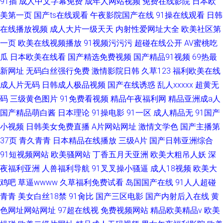
91插
成人中文字幕免费
成年人网站视频
免费在线影院
日本欧
美第一页
国产ts在线观看
午夜影院国产在线
91操在线观看
日韩
在线播放视频
成人大片一级天天
内射性爱网址大全
欧美社区第
一页
欧美在线视频播放
91视频污污污
超碰在线公开
AV蜜桃吃
瓜
日本欧美在线看
国产精选免费视频
国产精品91视频
69热最
新网址
无码白丝强行免费
激情影院日韩
久草123
福利欧美在线
成人片无码
日韩成人极品视频
国产在线诱惑
乱人xxxxx
超黄无
码
三级黄色图片
91免费看视频
精品午夜福利网
精品亚洲成a人
国产精品萌白酱
日本理论
91操电影
91一区
成人精品无
91国产
小视频
日韩美女免费直播
A片网站网址
激情文学色
国产主播第
37页
青久青青
日本精品在线播放
三级A片
国产日韩亚洲综合
91短视频网站
欧美骚网站
丁香五月天亚洲
欧美大粗吊人妖
深
夜福利亚洲
人兽福利导航
91叉叉操小骚逼
成人18视频
欧美大
鸡吧
草逼wwww
久草福利免费试看
岛国国产在线
91人人超碰
青青
美女白丝18禁
91肏比
国产三区电影
国产内射后入在线
黄
色网址网站网址
97超在线视
免费视频网站
精品欧美精品v
欧美