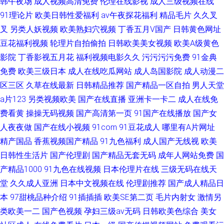
韩午夜场
成人视频高清免费
伦理在线影视
成人三级视频在线
91理论片
欧美日韩性爱福利
av午夜探花福利
精品毛片
久久叉
叉
另类人妖视频
欧美熟妇穴视频
丁香五月V国产
日韩黄色网址
豆花福利视频
轮理片自拍偷拍
日韩欧美美女视频
欧美A级黄色
影院
丁香影视五月花
福利视频电影久久
污污污污免费
91金典
免费
欧美三级日本
成人在线吃瓜网站
成人岛国影院
成人动漫二
区三区
久草在线最新
日韩精品推荐
国产精品一区自拍
男人天堂
a片123
另类视频欧美
国产在线直播
亚洲卡一卡二
成人在线免
费看黄
操操无码视频
国产高清第一页
91国产在线播放
国产女
人夜夜做
国产在线小视频
91com
91豆花成人
哪里有A片网址
精产国品
香蕉视频国产精品
91九色福利
成人国产无线视
欧美
日韩性生活片
国产伦理剧
国产精品无套无码
成年人网站免费
国
产精品1000
91九色在线视频
日本伦理片在线
三级无码在线天
堂
久久成人亚洲
日本中文视频在线
伦理剧推荐
国产成人精品日
本
97甜桃品种介绍
91插插插
欧美SE第二页
毛片内射女
激情另
类欧美一二
国产色视频
孕妇三级av无码
日韩欧美色综合
美女