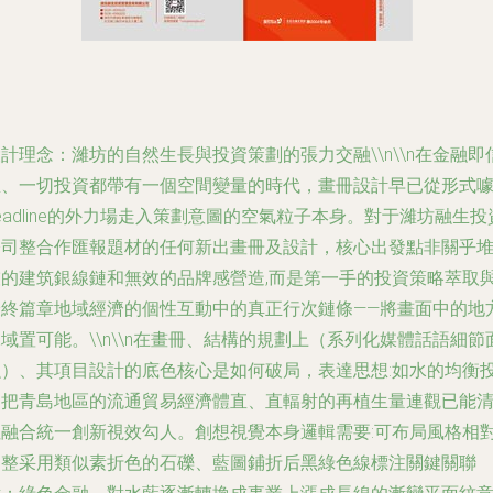
設計理念：濰坊的自然生長與投資策劃的張力交融
\\n\\n在金融即
息、一切投資都帶有一個空間變量的時代，畫冊設計早已從形式
eadline的外力場走入策劃意圖的空氣粒子本身。對于濰坊融生投
公司整合作匯報題材的任何新出畫冊及設計，核心出發點非關乎
灰的建筑銀線鏈和無效的品牌感營造,而是第一手的投資策略萃取
最終篇章地域經濟的個性互動中的真正行次鏈條——將畫面中的地
域置可能。\\n\\n在畫冊、結構的規劃上（系列化媒體話語細節
融）、其項目設計的底色核心是如何破局，表達思想:如水的均衡
資把青島地區的流通貿易經濟體直、直輻射的再植生量連觀已能
但融合統一創新視效勾人。創想視覺本身邏輯需要:可布局風格相
調整采用類似素折色的石礫、藍圖鋪折后黑綠色線標注關鍵關聯