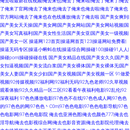
俺去啦最新在线视频|俺去来也|俺去了俺来啦|俺去了俺来了|俺去
了俺来了官网|俺去了俺来也|俺去了俺来也俺去啦|俺去了俺来也
官方网站|俺去了俺来也在色线播放|俺去了俺去啦
国产美女爽到|
国产美女天天操|国产美女网|国产美女网站|国产美女网站视频|国
产美女写真福利|国产美女性生活|国产美女亚|国产美女一级视频|
国产美女一区
操逼网123首页|操逼网首页123|操逼网站免费看|
操逼无码专区|操逼小蝌蚪在线|操逼综合网|操碰100|操碰91人人|
操碰porn|操碰操碰在线
国产美女精品在线|国产美女久久|国产美
女扣逼视频|国产美女流白浆|国产美女裸体|国产美女裸体无|国产
美女人妻|国产美女少妇|国产美女视频|国产美女视频一区
91做爱
视频|92传媒视频|92福利网|92福利无码|92九色老师|92久草视频
观看体验|92久久精品一区二区|92看看午夜福利电影|92乱伦|92
深夜福利
97色色播放电影|97色色不在线|97色色成人网|97色色
的|97色色的网|97色色丶C0m|97色色电影|97色色电影导航|97色
色电影网|97色色电影院
俺去也亚洲色图|俺去也颜色777|俺去也
淫导航|俺去也影视综合网|俺去也影音资源|俺去也影院伦理|俺去