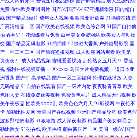
产成人内射无码
激情五月极品婷婷
国产剧情精品
成人三级伦理
免费
偷怕欧美亚州图片
国产AV国产AV
97亚洲精华液
国内精自
mv 91亚州 九九热久久精品 深夜免费网站 91久色女优 成人天堂 夜精品色国
线
国产精品3级片
成年女人视频
狠狠撸亚洲欧美
91操碰在线
国
产精品 WWW黑丝avCOM 久久网站 香蕉网久久伊人狼在线 91制片传媒吴梦
产高清精品二区
国产欧美在线视频
欧美色综合网
91国产自拍偷
拍
香蕉911
花蝴蝶看片免费
白丝美女免费网站
欧美女人与动物
梦 精品福利在线导航 日美韩色导航 91艹嫂子视频播放 超碰免费91 久久精品
交
国产精品无码电影
91插插库
97超碰大香蕉
户外自慰影院
国
产一区二区二区
国产偷窥盗摄视频
成人动漫网站观看
欧美第一
剧场 日本国产欧美亚洲 在线观看污网站 国产91AV在线 男人天堂午夜av 91a
页夜夜
91成人精品视频
蜜桃爱爱视频
乱伦熟女五月天
91香蕉
视
福利在线视频直播
一区xxxxx
岛国大片免费视频
一道日本亚
视频在线 91一区二区视频 尤物一区在线视频 日本老湿机啪啪视频 国产一区
洲香蕉
国产91高清精品
国产一区二区福利
伦理在线播放
人妻
无码精品
91自拍在线观看
国产一级片内射
夜夜骑青青草
欧美
啪啪 熟女一区二区三区四区 91伊人久热 国产精品久久! 无码成人二区 91干
色图人妻
在线免费欧美视频
免费黄色毛片
成人精品无码视频
欧
逼欧美 福利导航第一找A片网 日本aⅴ网站大全 91全操 亚州精品无码二区 天
美午夜极品
性欧美ⅩⅩⅩⅩ乱
欧美色色六月天
91影视网
午夜伦不
卡
加勒比性爱网
青草国产在线视频
亚洲国产精品导航
欧美色淫
天干天天上 国产极品15P 色老大网站在线观看 91免费观看网站入口 国产亚
波多野结依电影
91狠狠撸
成人深夜电影
精品国产美女剃毛
加
勒比熟女
91碰在线
欧美裸模
萌白酱国产一区
美国一级AV
国产
洲欧洲高潮 日韩性爱激情精品 五月性爱网站 美女总站 三级片黄色片网络 日