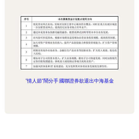
“情人節”鬧分手:國聯證券欲退出中海基金