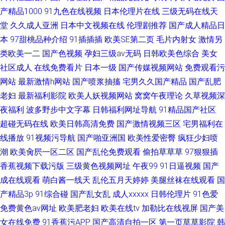
产精品1000
91九色在线视频
日本伦理片在线
三级无码在线天
堂
久久成人亚洲
日本中文视频在线
伦理剧推荐
国产成人精品日
本
97甜桃品种介绍
91插插插
欧美SE第二页
毛片内射女
激情另
类欧美一二
国产色视频
孕妇三级av无码
日韩欧美色综合
美女
社区成人
在线免费看片
日本一级
国产传媒视频网站
免费观看污
网站
最新激情h网站
国产喷浆抽搐
宅男久久国产精品
国产乱肥
老妇
最新福利影院
欧美人妖视频网站
窝窝午夜理论
久草视频深
夜福利
波多野步中文字幕
日韩福利网址导航
91精品国产社区
超碰无码在线
欧美日韩高清免费
国产激情视频三区
宅男福利在
线播放
91视频污导航
国产啪亚洲国
欧美性爱密臀
疯狂少妇喷
潮
欧美肏屄一区二区
国产乱伦免费观看
偷拍草草草
97狠狠插
香蕉视频下载污版
三级黄色视频网址
午夜99
91日逼视频
国产
成在线观看
萌白酱一线天
乱伦五月天婷婷
美腿丝袜在线观看
国
产精品3p
91综合碰
国产乱女乱
成人xxxxx
日韩伦理片
91色爱
免费黄色av网址
欧美肥老妇
欧美在线tv
加勒比在线视屏
国产美
女在线免费
91香蕉污APP
国产高清自拍一区
第一页草草影院
韩