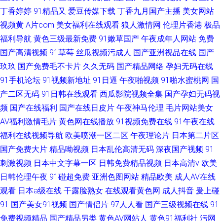
丁香婷婷
91精品又
爱豆传媒下载
丁香九月国产主播
美女网站
视频黄
A片com
美女福利在线观看
狼人激情网
伦理片香港
极品
福利导航
黄色三级最新免费
91嫩草国产
午夜成年人网站
免费
国产高清视频
91草莓
丝瓜视频污成人
国产亚洲视品在线
国产
玖玖
国产免费毛不卡片
久久无码
国产精品网络
孕妇无码在线
91手机论坛
91视频新地址
91日逼
午夜啪视频
91啪水蜜桃网
国
产二区无码
91日韩在线观看
西瓜影院视频全集
国产孕妇无码视
频
国产在线福利
国产在线日皮片
午夜神马伦理
毛片网站美女
AV福利激情毛片
黄色网在线播放
91视频免费在线
91午夜在线
福利在线视频导航
欧美喷潮一区二区
午夜理论片
日本第二片区
国产免费大片
精品呦视频
日本乱伦高清无码
深夜国产视频
91
刺激视频
日本中文字幕一区
日韩免费精品视频
日本高清v
欧美
日韩伦理午夜
91碰超免费
亚洲色图网站
精品欧美
成人AV在线
观看
日本a级在线
干露脸熟女
在线观看黄色网
成人抖音
爰上碰
91
国产美女91视频
国产情侣片
97人人看
国产三级视频在线
91
免费视频精品
国产精品另类
黄色AV网站人
黄色91福利社
污网