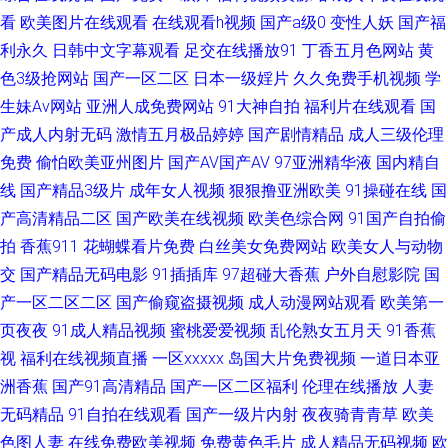
在线 91探花网址在线 色悠悠手机综合 国产32页 日本国产欧美亚洲 91豆花
看
欧美图片在线观看
在线观看h视频
国产a级0
变性人妖
国产福
利永久
日韩中文字幕观看
足交在线播放91
丁香五月色网站
黄
姐姐网站 成人深夜福利18 蜜臀av勉费论理 亚洲一二区人妻 91色网站 草艹
色3级抢网站
国产一区二区
日本一级婬片
久久免费手机视频
学
生妹Av网站
亚洲人成免费网站
91大神自拍
福利片在线观看
国
91 久久99热网 婷婷六月se 91黄色片 国产av人人射 日韩情爱影院 91传播媒
产成人内射无码
激情五月极品婷婷
国产剧情精品
成人三级伦理
免费
偷怕欧美亚州图片
国产AV国产AV
97亚洲精华液
国内精自
mv 91亚州 九九热久久精品 深夜免费网站 91久色女优 成人天堂 夜精品色国
线
国产精品3级片
成年女人视频
狠狠撸亚洲欧美
91操碰在线
国
产精品 WWW黑丝avCOM 久久网站 香蕉网久久伊人狼在线 91制片传媒吴梦
产高清精品二区
国产欧美在线视频
欧美色综合网
91国产自拍偷
拍
香蕉911
花蝴蝶看片免费
白丝美女免费网站
欧美女人与动物
梦 精品福利在线导航 日美韩色导航 91艹嫂子视频播放 超碰免费91 久久精品
交
国产精品无码电影
91插插库
97超碰大香蕉
户外自慰影院
国
产一区二区二区
国产偷窥盗摄视频
成人动漫网站观看
欧美第一
剧场 日本国产欧美亚洲 在线观看污网站 国产91AV在线 男人天堂午夜av 91a
页夜夜
91成人精品视频
蜜桃爱爱视频
乱伦熟女五月天
91香蕉
视
福利在线视频直播
一区xxxxx
岛国大片免费视频
一道日本亚
视频在线 91一区二区视频 尤物一区在线视频 日本老湿机啪啪视频 国产一区
洲香蕉
国产91高清精品
国产一区二区福利
伦理在线播放
人妻
啪啪 熟女一区二区三区四区 91伊人久热 国产精品久久! 无码成人二区 91干
无码精品
91自拍在线观看
国产一级片内射
夜夜骑青青草
欧美
色图人妻
在线免费欧美视频
免费黄色毛片
成人精品无码视频
欧