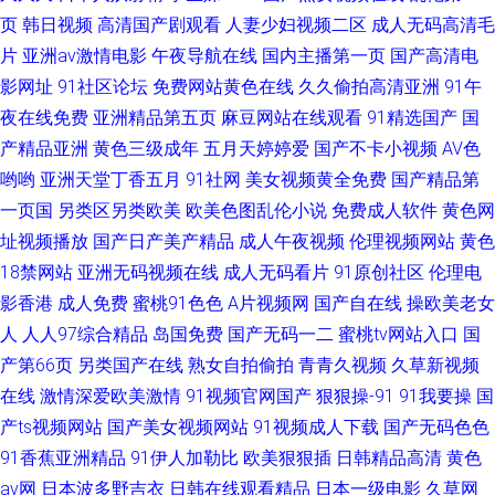
页
韩日视频
高清国产剧观看
人妻少妇视频二区
成人无码高清毛
片
亚洲av激情电影
午夜导航在线
国内主播第一页
国产高清电
影网址
91社区论坛
免费网站黄色在线
久久偷拍高清亚洲
91午
夜在线免费
亚洲精品第五页
麻豆网站在线观看
91精选国产
国
产精品亚洲
黄色三级成年
五月天婷婷爱
国产不卡小视频
AV色
哟哟
亚洲天堂丁香五月
91社网
美女视频黄全免费
国产精品第
一页国
另类区另类欧美
欧美色图乱伦小说
免费成人软件
黄色网
址视频播放
国产日产美产精品
成人午夜视频
伦理视频网站
黄色
18禁网站
亚洲无码视频在线
成人无码看片
91原创社区
伦理电
影香港
成人免费
蜜桃91色色
A片视频网
国产自在线
操欧美老女
人
人人97综合精品
岛国免费
国产无码一二
蜜桃tv网站入口
国
产第66页
另类国产在线
熟女自拍偷拍
青青久视频
久草新视频
在线
激情深爱欧美激情
91视频官网国产
狠狠操-91
91我要操
国
产ts视频网站
国产美女视频网站
91视频成人下载
国产无码色色
91香蕉亚洲精品
91伊人加勒比
欧美狠狠插
日韩精品高清
黄色
av网
日本波多野吉衣
日韩在线观看精品
日本一级电影
久草网