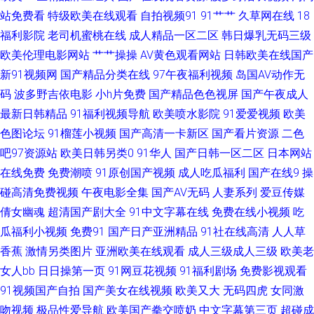
9999 爱豆传媒熊猫成人 91视频在线观看高清 国产综合艹屄片 瑟瑟网站 99
站免费看
特级欧美在线观看
自拍视频91
91艹艹
久草网在线
18
福利影院
老司机蜜桃在线
成人精品一区二区
韩日爆乳无码三级
热色超碰 日本小视免费 91免费视频网站 九色PORNY95 五月婷婷六月花 91
欧美伦理电影网站
艹艹操操
AV黄色观看网站
日韩欧美在线国产
新91视频网
国产精品分类在线
97午夜福利视频
岛国AV动作无
视频福利网 精品福利视频92 亚洲久草网 91亚洲精品婷婷在线 欧美姓爱综合
码
波多野吉依电影
小h片免费
国产精品色色视屏
国产午夜成人
最新日韩精品
91福利视频导航
欧美喷水影院
91爱爱视频
欧美
91黑丝美女在线诱惑观看 国产精品色婷婷 婷婷五月亚洲色图 91瑟瑟视频导
色图论坛
91榴莲小视频
国产高清一卡新区
国产看片资源
二色
吧97资源站
欧美日韩另类0
91华人
国产日韩一区二区
日本网站
航 国产精品免费自拍 日韩妞妞黄色网 肏屄自拍 日韩午夜福利 91偷窥视频
在线免费
免费潮喷
91原创国产视频
成人吃瓜福利
国产在线9
操
久久6无码中文 1024学生人妻看片 99久久精品费精 久久精品高潮 先锋影音
碰高清免费视频
午夜电影全集
国产AV无码
人妻系列
爱豆传媒
倩女幽魂
超清国产剧大全
91中文字幕在线
免费在线小视频
吃
资源女人网 avtt变态 俺来也听听婷 国产一区久久 夜夜欢日日干 麻豆九一天
瓜福利小视频
免费91
国产日产亚洲精品
91社在线高清
人人草
香蕉
激情另类图片
亚洲欧美在线观看
成人三级成人三级
欧美老
美 91传媒免费看 91白丝足交 中文字幕人妻精品一区 91免费视频网站 超碰
女人bb
日日操第一页
91网豆花视频
91福利剧场
免费影视观看
91视频国产自拍
国产美女在线视频
欧美又大
无码四虎
女同激
日本片 深爱开心激情日日撸 最新亚洲分区电影更新 91豆花国产熟女 福利网
吻视频
极品性爱导航
欧美国产拳交喷奶
中文字幕第三页
超碰成