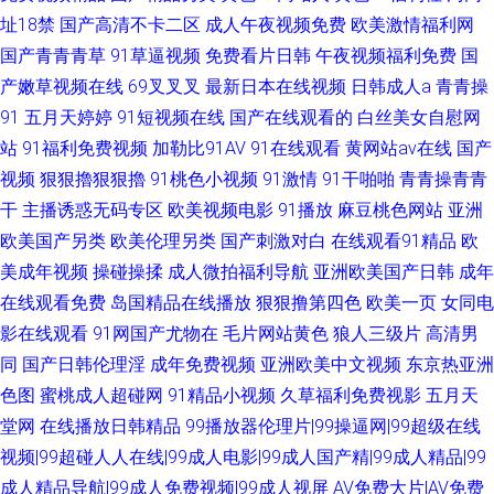
址18禁
国产高清不卡二区
成人午夜视频免费
欧美激情福利网
国产青青青草
91草逼视频
免费看片日韩
午夜视频福利免费
国
产嫩草视频在线
69叉叉叉
最新日本在线视频
日韩成人a
青青操
91
五月天婷婷
91短视频在线
国产在线观看的
白丝美女自慰网
站
91福利免费视频
加勒比91AV
91在线观看
黄网站av在线
国产
视频
狠狠擼狠狠擼
91桃色小视频
91激情
91干啪啪
青青操青青
干
主播诱惑无码专区
欧美视频电影
91播放
麻豆桃色网站
亚洲
欧美国产另类
欧美伦理另类
国产刺激对白
在线观看91精品
欧
美成年视频
操碰操揉
成人微拍福利导航
亚洲欧美国产日韩
成年
在线观看免费
岛国精品在线播放
狠狠撸第四色
欧美一页
女同电
影在线观看
91网国产尤物在
毛片网站黄色
狼人三级片
高清男
同
国产日韩伦理淫
成年免费视频
亚洲欧美中文视频
东京热亚洲
色图
蜜桃成人超碰网
91精品小视频
久草福利免费视影
五月天
堂网
在线播放日韩精品
99播放器伦理片|99操逼网|99超级在线
视频|99超碰人人在线|99成人电影|99成人国产精|99成人精品|99
成人精品导航|99成人免费视频|99成人视屏
AV免费大片|AV免费