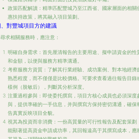
政策匹配解讀
：精準匹配豐城乃至江西省、國家層面的相關
惠扶持政策，將其融入項目策劃。
四、對豐城項目方的建議
在尋求相關服務時，應注意：
明確自身需求
：首先厘清報告的主要用途、擬申請資金的性
和金額，以便與服務方精準溝通。
考察服務方資質
：了解其行業經驗、成功案例、對本地經濟
熟悉程度，而不僅僅是比較價格。可要求查看過往報告目錄
樣例（脫敏后），判斷其分析深度。
注重過程參與
：即使委托撰寫，項目方核心成員也必須深度
與，提供準確的一手信息，并與撰寫方保持密切溝通，確保
告真實反映項目全貌。
視其為投資而非消費
：一份高質量的可行性報告及配套策劃
能顯著提高資金申請成功率，其回報遠高于其撰寫成本，應