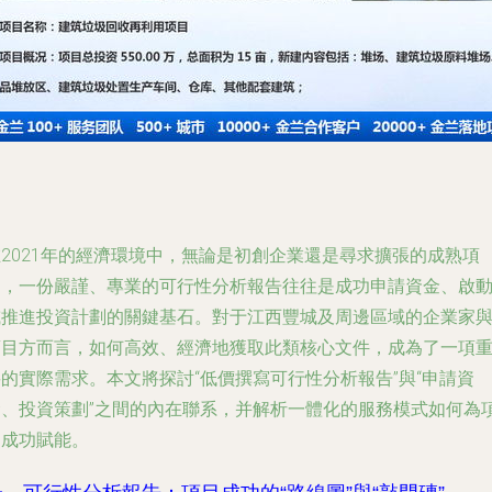
在2021年的經濟環境中，無論是初創企業還是尋求擴張的成熟項
目，一份嚴謹、專業的可行性分析報告往往是成功申請資金、啟
或推進投資計劃的關鍵基石。對于江西豐城及周邊區域的企業家
項目方而言，如何高效、經濟地獲取此類核心文件，成為了一項
的實際需求。本文將探討“低價撰寫可行性分析報告”與“申請資
金、投資策劃”之間的內在聯系，并解析一體化的服務模式如何為
目成功賦能。