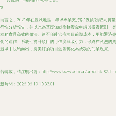
其視為一項關鍵的戰略投資。
##
而言之，2021年在豐城地區，尋求專業支持以“低價”獲取高質
可行性分析報告，并以此為基礎無縫銜接資金申請與投資策劃，
一種務實且高效的做法。這不僅能節省項目前期成本，更能通過
業化的運作，系統性提升項目的可信度與吸引力，最終在激烈的
源競爭中脫穎而出，將美好的項目藍圖轉化為成功的商業現實。
若轉載，請注明出處：http://www.kszw.com.cn/product/909.htm
新時間：2026-06-19 10:33:01