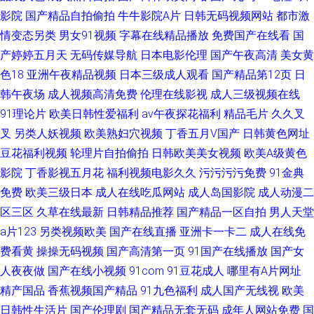
影院
国产精品自拍偷拍
牛牛影院A片
日韩无码视频网站
都市激
情变态另类
男女91视频
字幕在线精品播放
免费国产在线看
国
产婷婷五月天
无码传媒导航
日本电影伦理
国产午夜高清
美女黄
色18
亚洲午夜精品视频
日本三级成人观看
国产精品第12页
日
韩午夜场
成人视频高清免费
伦理在线影视
成人三级视频在线
91理论片
欧美日韩性爱福利
av午夜探花福利
精品毛片
久久叉
叉
另类人妖视频
欧美熟妇穴视频
丁香五月V国产
日韩黄色网址
豆花福利视频
轮理片自拍偷拍
日韩欧美美女视频
欧美A级黄色
影院
丁香影视五月花
福利视频电影久久
污污污污免费
91金典
免费
欧美三级日本
成人在线吃瓜网站
成人岛国影院
成人动漫二
区三区
久草在线最新
日韩精品推荐
国产精品一区自拍
男人天堂
a片123
另类视频欧美
国产在线直播
亚洲卡一卡二
成人在线免
费看黄
操操无码视频
国产高清第一页
91国产在线播放
国产女
人夜夜做
国产在线小视频
91com
91豆花成人
哪里有A片网址
精产国品
香蕉视频国产精品
91九色福利
成人国产无线视
欧美
日韩性生活片
国产伦理剧
国产精品无套无码
成年人网站免费
国