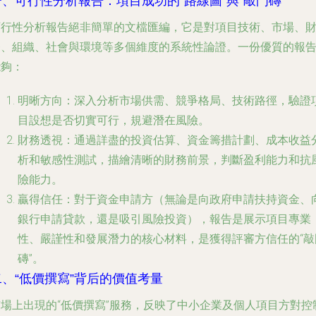
一、可行性分析報告：項目成功的“路線圖”與“敲門磚”
可行性分析報告絕非簡單的文檔匯編，它是對項目技術、市場、
務、組織、社會與環境等多個維度的系統性論證。一份優質的報
能夠：
明晰方向
：深入分析市場供需、競爭格局、技術路徑，驗證
目設想是否切實可行，規避潛在風險。
財務透視
：通過詳盡的投資估算、資金籌措計劃、成本收益
析和敏感性測試，描繪清晰的財務前景，判斷盈利能力和抗
險能力。
贏得信任
：對于資金申請方（無論是向政府申請扶持資金、
銀行申請貸款，還是吸引風險投資），報告是展示項目專業
性、嚴謹性和發展潛力的核心材料，是獲得評審方信任的“敲
磚”。
二、“低價撰寫”背后的價值考量
市場上出現的“低價撰寫”服務，反映了中小企業及個人項目方對控