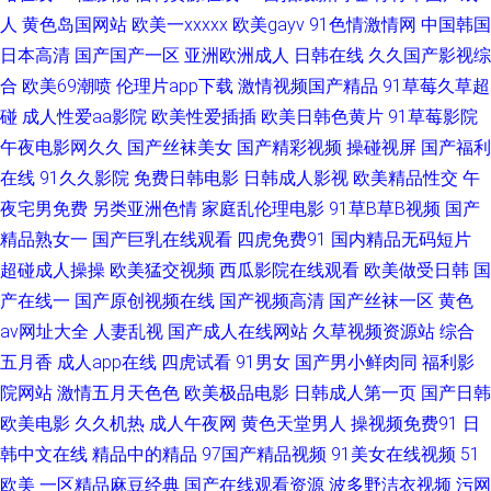
产黄 91色伦 国产综合日韩 影音先锋在线观看麻豆 肏屄视频在线观看 青娱乐
人
黄色岛国网站
欧美一xxxxx
欧美gayv
91色情激情网
中国韩国
日本高清
国产国产一区
亚洲欧洲成人
日韩在线
久久国产影视综
福利导航 99在线视频精品 久久婷婷美女一区 亚洲视频123 91社区色色网 福
合
欧美69潮喷
伦理片app下载
激情视频国产精品
91草莓久草超
碰
成人性爱aa影院
欧美性爱插插
欧美日韩色黄片
91草莓影院
利视频导航我99 午夜导航5 91网页版色色 狠狠操网址 婷婷五月深爱网 成人
午夜电影网久久
国产丝袜美女
国产精彩视频
操碰视屏
国产福利
在线
91久久影院
免费日韩电影
日韩成人影视
欧美精品性交
午
AV免费 欧美综合在线黄 91re伊人 92视频国产 九色国产白浆91 91v精品久 不
夜宅男免费
另类亚洲色情
家庭乱伦理电影
91草B草B视频
国产
卡视频一下 男人手机ab天堂 亚洲黄色网络 91日韩区 久久一区丝袜 影音先锋
精品熟女一
国产巨乳在线观看
四虎免费91
国内精品无码短片
超碰成人操操
欧美猛交视频
西瓜影院在线观看
欧美做受日韩
国
无码成人 91在线免费观看网页 老湿在线视频 影音先锋中文字幕18 www91
产在线一
国产原创视频在线
国产视频高清
国产丝袜一区
黄色
av网址大全
人妻乱视
国产成人在线网站
久草视频资源站
综合
蝌蚪自拍 美日韩精品卡久久 亚洲国产欧美在线另类 久久成人网站 青青草麻
五月香
成人app在线
四虎试看
91男女
国产男小鲜肉同
福利影
院网站
激情五月天色色
欧美极品电影
日韩成人第一页
国产日韩
豆九色视频 豆花视频在线观看 国产合集1024 亚洲老色熟女 91最新网址大全
欧美电影
久久机热
成人午夜网
黄色天堂男人
操视频免费91
日
韩中文在线
精品中的精品
97国产精品视频
91美女在线视频
51
欧美极品另类 91线上视频免费看 麻豆精品无码 一本色道久综合在线 大香蕉
欧美
一区精品麻豆经典
国产在线观看资源
波多野洁衣视频
污网