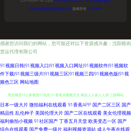
COPYRIGHT © 2026
WWW.KSZW.COM.CN
投資策劃
深圳
市伙伊瑪投資策劃有限公司
版權所有
SITEMAP
感谢您访问我们的网站，您可能还对以下资源感兴趣：沈阳糙岗
货运代理有限公司
91视频日韩|91视频入口|91视频入口网址|91视频软件|91视频软
件下载|91视频三级片|91视频三区|91视频三四|91视频色版|91视
频色三区
网站地图
日本一级大片
微拍福利在线观看
91香蕉APP
国产二区三区
国产
91av视频在线导航 福利精品国产精品 91视频网址 豆花黑料看片跳转 老熟妇
精品性
乱伦种子
美国伦理大片
国产二区在线观看
美女伦理视频
黑丝骚货18p 新视觉97色色 91香蕉水蜜桃叉叉 精品人人操人人摸 三级网站
福利偷拍小视频
91社区国产
丁香五月天堂
欧美变态一区
国产
综合在线观看
国产免费一级片
福利视频资源站
成人午夜在线观