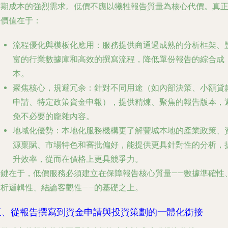
前期成本的強烈需求。低價不應以犧牲報告質量為核心代價。真
的價值在于：
流程優化與模板化應用
：服務提供商通過成熟的分析框架、
富的行業數據庫和高效的撰寫流程，降低單份報告的綜合成
本。
聚焦核心，規避冗余
：針對不同用途（如內部決策、小額貸
申請、特定政策資金申報），提供精煉、聚焦的報告版本，
免不必要的龐雜內容。
地域化優勢
：本地化服務機構更了解豐城本地的產業政策、
源稟賦、市場特色和審批偏好，能提供更具針對性的分析，
升效率，從而在價格上更具競爭力。
關鍵在于，低價服務必須建立在保障報告核心質量——數據準確性
分析邏輯性、結論客觀性——的基礎之上。
三、從報告撰寫到資金申請與投資策劃的一體化銜接