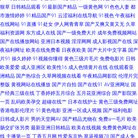
狠草
日韩精品观看
91最新国产精品
一级黄色网
91色色人妻
都
观看成人18 91TS在线 丁香五月涩五月 伊人涩大香蕉 黄色网入口站网址 伊
市激情婷婷
91精品国产91
云涩福利在线导航
91视色
午夜福利
人久久五月 国产人妻精品在线 婷婷精品久久 操人妖屁眼 日韩精彩视频 91蝌
在线网站
91直播
91处女
伊人网青青草
国产又爽又黄又无
久草
福利资源网
东方成人在线
国产一级免费大片
成年免费视频网站
蚪网站 海角aa片 国产a国产片 亚洲无码五月丁香 国产av网站 青娱乐婷婷五
国产在线播放网站
亚洲日本视频
淫淫网网
成人影视国产在线
深
夜福利网址
欧美在线免费看
日夜夜欧美
国产大片中文字幕
国产
月天亚洲 俺来也123 人人妻人人妻人人草 91老熟女露脸精品 海角社区福利
片91
操久婷婷
91视频你懂得
黄色三级片毛片
免费电影片
日韩
欧美爱爱
成人亚洲区
欧美性16
成人色情黄片在线
在线观看亚
专区 黑丝袜AV影院 91操人视频 极品影视一区二区三区 91国摸 国产天堂网
洲精品
国产热综合
久草网视频在线看
午夜精品网影院
伦理片完
1024伦理影院 传媒视频免费在线看 手机福利刺激伦理片 91网站传媒Tv 91
整版
黄视网站在线播放
国产片自拍
国产在线91
AV亚洲网址
国
产经典三级在线
丁香婷婷五月综合
五月花亚洲综合
国产影院第
精品老司机 美欧国伦理片14 91色色福利视频 久久女人淫 91九色TS丰满人妖
一页
乱码欧美孕交
超碰在线艹
日本在线护士
黄色三级免费网址
香港电影伦理片
91黄色电影
亚洲一区成人视频
国产福利电影
极品美女内射 影音先锋午夜伦理 无码中文字幕乱 久久大黄视频网站 91视频
日韩成人影片
男的天堂网AV
国产精品尤物在
免费a一毛片
欧美
肠交扩张另类
最新亚洲日韩精品
欧美在线视频
免费黄色网址在
在线看 免费黄色三级片 日韩精品国产乱码久 91黄现看极品黑丝 日韩成人色
线
主播第一页
丁香五月网
性爱东京热
草逼视频78
国产成人免