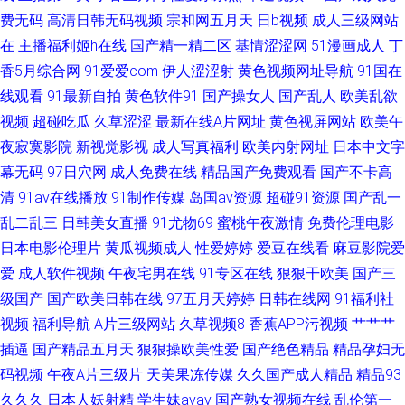
费无码
高清日韩无码视频
宗和网五月天
日b视频
成人三级网站
网 97欧美浮力 欧美日韩色网站 福利影院你懂的 91A成人色网 国产ts在线观
在
主播福利姬h在线
国产精一精二区
基情涩涩网
51漫画成人
丁
看 少妇熟女一区二区 国产avv福利播放 欧美欧美人妖 91看片成人版免费看
香5月综合网
91爱爱com
伊人涩涩射
黄色视频网址导航
91国在
线观看
91最新自拍
黄色软件91
国产操女人
国产乱人
欧美乱欲
久久一本 91精品妇丝袜 韩国女主播秋霞 一区一去一区一级 豆花视频在线 伪
视频
超碰吃瓜
久草涩涩
最新在线A片网址
黄色视屏网站
欧美午
夜寂寞影院
新视觉影视
成人写真福利
欧美内射网址
日本中文字
娘丝袜足交故事 91另类精品日韩欧美 久久黄色天堂网 91TV国产成人福利 久
幕无码
97日穴网
成人免费在线
精品国产免费观看
国产不卡高
清
91av在线播放
91制作传媒
岛国av资源
超碰91资源
国产乱一
久亚洲熟妇中文字幕 久久豆花 91豆花10 老司机福利精品 91拍黄 美日综合
乱二乱三
日韩美女直播
91尤物69
蜜桃午夜激情
免费伦理电影
日本电影伦理片
黄瓜视频成人
性爱婷婷
爱豆在线看
麻豆影院爱
网 91含羞草 精品一二三四匹 91爱爱片 国产精品一区在线懂色 亚洲色情天堂
爱
成人软件视频
午夜宅男在线
91专区在线
狠狠干欧美
国产三
大香蕉福利院
级国产
国产欧美日韩在线
97五月天婷婷
日韩在线网
91福利社
视频
福利导航
A片三级网站
久草视频8
香蕉APP污视频
艹艹艹
插逼
国产精品五月天
狠狠操欧美性爱
国产绝色精品
精品孕妇无
码视频
午夜A片三级片
天美果冻传媒
久久国产成人精品
精品93
久久久
日本人妖射精
学生妹avav
国产熟女视频在线
乱伦第一