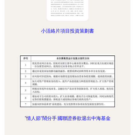
小活絡片項目投資策劃書
“情人節”鬧分手:國聯證券欲退出中海基金