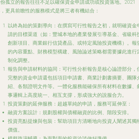
一份孤立的報告往往不足以確保資金申請成功或投資落地。2021
年，更具前瞻性的服務模式是將三者有機結合：
以終為始的策劃導向
：在撰寫可行性報告之初，就明確資金
請的目標渠道（如：豐城本地的產業發展引導基金、省級科
創新項目、商業銀行信貸產品、或特定風險投資機構）。報
的內容重點、財務模型構建、風險論述策略都需要據此進行
制化調整。
報告與申請材料的協同
：可行性分析報告是核心論證部分，
完整的資金申請還包括項目申請書、商業計劃書摘要、團隊
紹、各類證明文件等。一體化服務能確保所有材料在數據、
事邏輯上高度統一、相互支撐，形成強大的說服合力。
投資策劃的延伸服務
：超越單純的申請，服務可延伸至：
融資方案設計
：規劃股權與債權融資的比例、階段安排。
投資亮點提煉與包裝
：幫助項目方清晰地向投資人闡述其獨
價值。
模擬路演輔導
：為面對面的投資洽談做好準備。