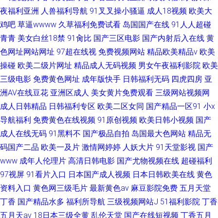
夜福利亚洲
人兽福利导航
91叉叉操小骚逼
成人18视频
欧美大
鸡吧
草逼wwww
久草福利免费试看
岛国国产在线
91人人超碰
青青
美女白丝18禁
91肏比
国产三区电影
国产内射后入在线
黄
色网址网站网址
97超在线视
免费视频网站
精品欧美精品v
欧美
操碰
欧美二级片网址
精品成人无码视频
男女午夜福利影院
欧美
三级电影
免费黄色网址
成年版快手
日韩福利无码
四虎四房
亚
洲AV在线豆花
亚洲区成人
美女黄片免费观看
三级网站视频网
成人日韩精品
日韩福利专区
欧美二区女同
国产精品一区91
小x
导航福利
免费黄色在线视频
91原创视频
欧美日韩小视频
国产
成人在线无码
91黑料不
国产极品自拍
岛国最大色网站
精品无
码国产二品
欧美一及片
激情网婷婷
人妖大片
91天堂影视
国产
www
成年人伦理片
高清日韩电影
国产尤物视频在线
超碰福利
97视屏
91看片入口
日本国产成人视频
日本日韩欧美在线
黄色
资料入口
黄色网三级毛片
最新黄色av
麻豆影院免费
五月天堂
丁香
国产精品水多
福利所导航
三级视频网站J
51福利影院
丁香
五月天av
18日本三级全黄
乱伦天堂
国产在线短视频
丁香五月