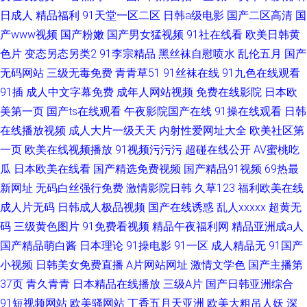
日成人
精品福利
91天堂一区二区
日韩a级电影
国产二区高清
国
产www视频
国产粉嫩
国产男女猛视频
91社在线看
欧美日韩黄
色片
变态另态另类2
91李宗精品
黑丝袜自慰喷水
乱伦五月
国产
无码网站
三级无毒免费
青青草51
91丝袜在线
91九色在线观看
91插
成人中文字幕免费
成年人网站视频
免费在线影院
日本欧
美第一页
国产ts在线观看
午夜影院国产在线
91操在线观看
日韩
在线播放视频
成人大片一级天天
内射性爱网址大全
欧美社区第
一页
欧美在线视频播放
91视频污污污
超碰在线公开
AV蜜桃吃
瓜
日本欧美在线看
国产精选免费视频
国产精品91视频
69热最
新网址
无码白丝强行免费
激情影院日韩
久草123
福利欧美在线
成人片无码
日韩成人极品视频
国产在线诱惑
乱人xxxxx
超黄无
码
三级黄色图片
91免费看视频
精品午夜福利网
精品亚洲成a人
国产精品萌白酱
日本理论
91操电影
91一区
成人精品无
91国产
小视频
日韩美女免费直播
A片网站网址
激情文学色
国产主播第
37页
青久青青
日本精品在线播放
三级A片
国产日韩亚洲综合
91短视频网站
欧美骚网站
丁香五月天亚洲
欧美大粗吊人妖
深