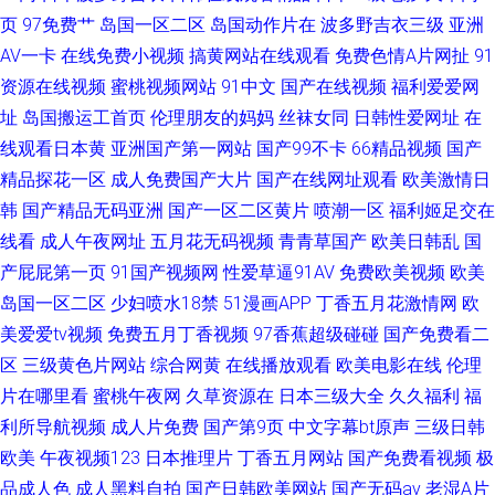
页
97免费艹
岛国一区二区
岛国动作片在
波多野吉衣三级
亚洲
AV一卡
在线免费小视频
搞黄网站在线观看
免费色情A片网扯
91
资源在线视频
蜜桃视频网站
91中文
国产在线视频
福利爱爱网
址
岛国搬运工首页
伦理朋友的妈妈
丝袜女同
日韩性爱网址
在
线观看日本黄
亚洲国产第一网站
国产99不卡
66精品视频
国产
精品探花一区
成人免费国产大片
国产在线网址观看
欧美激情日
韩
国产精品无码亚洲
国产一区二区黄片
喷潮一区
福利姬足交在
线看
成人午夜网址
五月花无码视频
青青草国产
欧美日韩乱
国
产屁屁第一页
91国产视频网
性爱草逼91AV
免费欧美视频
欧美
岛国一区二区
少妇喷水18禁
51漫画APP
丁香五月花激情网
欧
美爱爱tv视频
免费五月丁香视频
97香蕉超级碰碰
国产免费看二
区
三级黄色片网站
综合网黄
在线播放观看
欧美电影在线
伦理
片在哪里看
蜜桃午夜网
久草资源在
日本三级大全
久久福利
福
利所导航视频
成人片免费
国产第9页
中文字幕bt原声
三级日韩
欧美
午夜视频123
日本推理片
丁香五月网站
国产免费看视频
极
品成人色
成人黑料自拍
国产日韩欧美网站
国产无码av
老湿A片