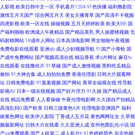
址在线 三级黄色高清在线 91午夜视频 午夜剧场男人天堂 国产精品久久紫色
人影视
欧美日韩中文一区
手机看片1204
91色快播
福利撸影院
激情五月天国产
综合网五月天
美女主播青草
国产高清不卡视频
91叉叉叉 俺去也福利 在线国产在线国产 色悠悠伊人网 91桃色 韩美日一区二
四虎影视
欧美一区在线
操碰视频
五月天婷婷欧美
欧美大BB
国
产福利啪啪
欧洲成人午夜精品
国产精品美乳
男人操蜜桃视频
无
区 一区不卡在线 国产91传媒 福利视频三分钟 自拍色图自拍 国产传媒视频在
码射精网站
18成年人网站
日本高清电影网
男女啪啪午夜视频
免费电影在线观看
亚洲ab
成人少妇视频导航
91国产小青蛙
国
线看 伊人网管网 久草福利资源 91香蕉黄 久草老司机 亚洲av先锋资源 91在
产成年免费网站
国产视频高清在线
精品香蕉
求a片网址
麻豆tv
在线观看
在线撸丝片
91草碰
国产成人激情视频
黑料吃瓜精品
线视频免费播放 男人的天堂综合网z 97久久在线 青草91在线视频 91免费看
偷拍
91大神合集
成人拍拍拍免费
香港伦理剧
日韩大片观看网
片白丝 黑丝美女足交 婷婷深爱五月激情 91无码精品入口竹菊 久久蜜桃麻豆
址
日韩免费电影
91羞羞视频
国产网站
青草全福视在线
性导航
影视AV
日本一级在线视频
国产好片浮力
91久操
国产精品成人
伊人青久久 91播放 久久二区福利 91超碰综合 丁香婷婷乱鲁 日韩精品玖玖玖
在线
精品免费看
人人看操碰
午夜伦理电影网
久久国自产拍精品
高清乱码0
国产欧美
日韩三级黄色A片
伦理电影亚洲国产
福利
91蜜桃成人网 国产午夜福利一区在线 午夜成人直播午夜 久草论坛 91黄色91
姬黄色网址
欧美伊人影院
丁香成人五月花
黄色网网址女
久草视
频最新网址
日韩大片在线看
久久亚洲人成
亚州色图乱伦小说
国
刺激 毛片搬运工 91n女在线 大香蕉A 五月天成人电影导航 92精品福利 免费
产va免费观看
国产人妖第二
成人影片h
91色婷婷瑟色
东京热狠