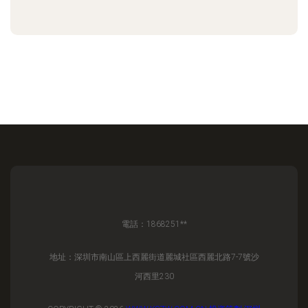
電話：1868251**
地址：深圳市南山區上西麗街道麗城社區西麗北路7-7號沙
河西里230