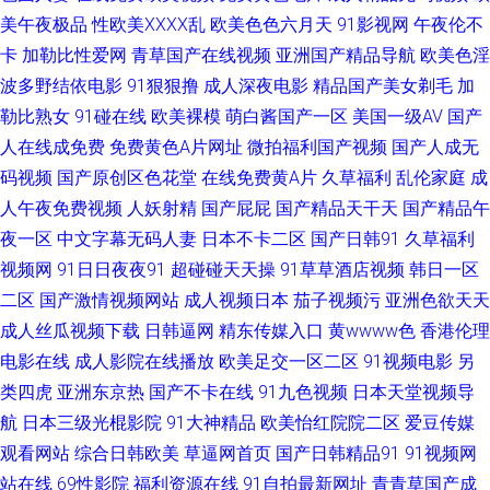
逼欧美 福利导航第一找A片网 日本aⅴ网站大全 91全操 亚州精品无码二区 天
美午夜极品
性欧美ⅩⅩⅩⅩ乱
欧美色色六月天
91影视网
午夜伦不
卡
加勒比性爱网
青草国产在线视频
亚洲国产精品导航
欧美色淫
天干天天上 国产极品15P 色老大网站在线观看 91免费观看网站入口 国产亚
波多野结依电影
91狠狠撸
成人深夜电影
精品国产美女剃毛
加
勒比熟女
91碰在线
欧美裸模
萌白酱国产一区
美国一级AV
国产
洲欧洲高潮 日韩性爱激情精品 五月性爱网站 美女总站 三级片黄色片网络 日
人在线成免费
免费黄色A片网址
微拍福利国产视频
国产人成无
码视频
国产原创区色花堂
在线免费黄A片
久草福利
乱伦家庭
成
韩熟妇专区 人妻国产一卡二卡三卡 国产麻豆加勒 伊人大香蕉99 91新片 国产
人午夜免费视频
人妖射精
国产屁屁
国产精品天干天
国产精品午
人妻网站 无码微视频 91论坛视频 福利一区二区导航在线 青娱乐操碰 91换妻
夜一区
中文字幕无码人妻
日本不卡二区
国产日韩91
久草福利
视频网
91日日夜夜91
超碰碰天天操
91草草酒店视频
韩日一区
成人是频线观 男人天堂亚洲手机版 性爱网男人的天堂 老湿机69副利区 先锋
二区
国产激情视频网站
成人视频日本
茄子视频污
亚洲色欲天天
成人丝瓜视频下载
日韩逼网
精东传媒入口
黄wwww色
香港伦理
影音av成人网站 91色城 传媒导航在线 久久伊人青青草原AV 亚州九十一区
电影在线
成人影院在线播放
欧美足交一区二区
91视频电影
另
类四虎
亚洲东京热
国产不卡在线
91九色视频
日本天堂视频导
91喷水后入 大香蕉伊人在线99 男女H网 在线看男人懂的久操 A片探花 久草
航
日本三级光棍影院
91大神精品
欧美怡红院院二区
爱豆传媒
观看网站
综合日韩欧美
草逼网首页
国产日韩精品91
91视频网
精品福利视频 先锋影院日韩精品av 91综合视频在线观看 久久蜜桃网 亚洲国
站在线
69性影院
福利资源在线
91自拍最新网址
青青草国产成